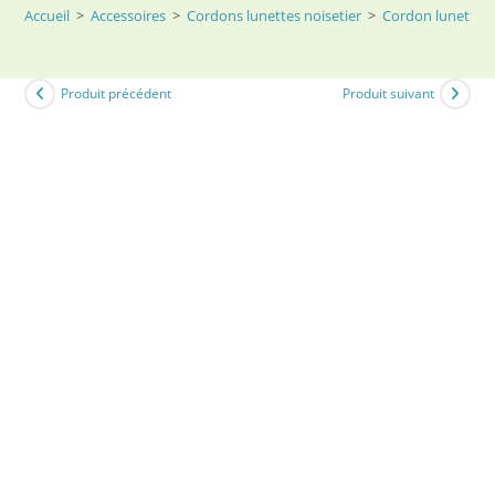
Accueil
>
Accessoires
>
Cordons lunettes noisetier
>
Cordon lunette 
Produit précédent
Produit suivant