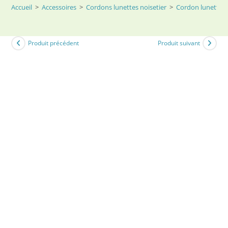
Accueil
>
Accessoires
>
Cordons lunettes noisetier
>
Cordon lunette 
Produit précédent
Produit suivant